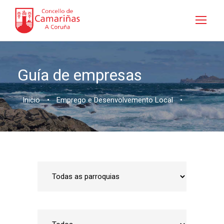
Guía de empresas
Inicio
•
Emprego e Desenvolvemento Local
•