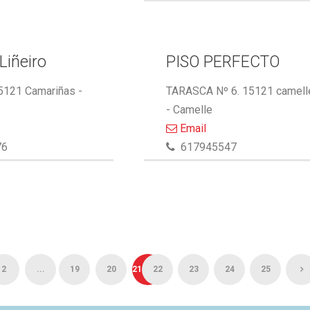
Liñeiro
PISO PERFECTO
15121 Camariñas -
TARASCA Nº 6. 15121 camell
- Camelle
Email
76
617945547
2
...
19
20
21
22
23
24
25