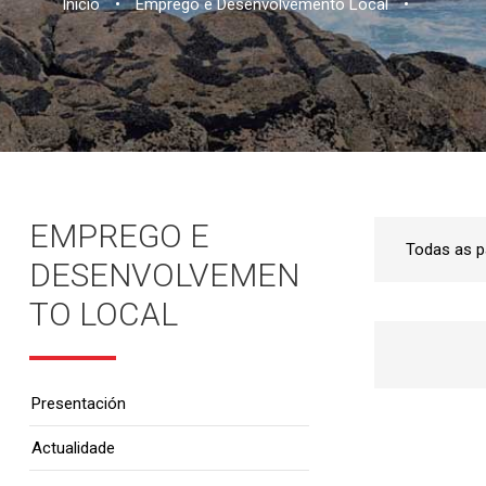
Inicio
•
Emprego e Desenvolvemento Local
•
EMPREGO E
DESENVOLVEMEN
TO LOCAL
Presentación
Actualidade