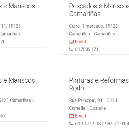
 e Mariscos
Pescados e Marisco
Camariñas
 11. 15123
Curro, 1 mercado. 15123
 Camariñas
Camariñas - Camariñas
476
Email
617682171
 e Mariscos
Pinturas e Reformas
Rodri
5123 Camariñas -
Rúa Principal, 81. 15121
Camelle - Camelle
867
Email
619 471 908 / 981 71 01 