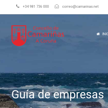
+34 981 736 000
correo@camarinas.net
INI
Guía de empresas