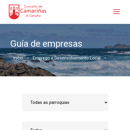
Guía de empresas
Inicio
•
Emprego e Desenvolvemento Local
•