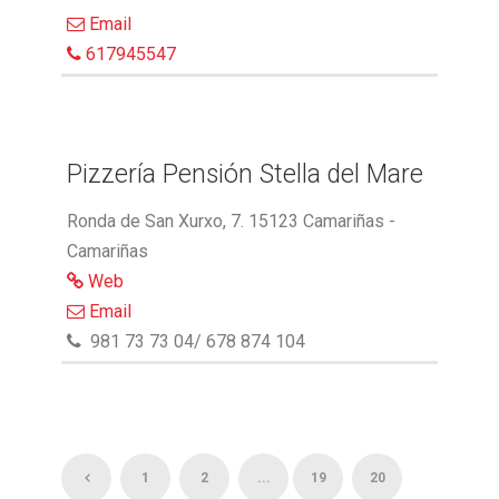
Email
617945547
Pizzería Pensión Stella del Mare
Ronda de San Xurxo, 7. 15123 Camariñas -
Camariñas
Web
Email
981 73 73 04/ 678 874 104
1
2
...
19
20