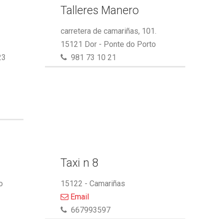
Talleres Manero
carretera de camariñas, 101.
15121 Dor - Ponte do Porto
23
981 73 10 21
Taxi n 8
o
15122 - Camariñas
Email
667993597