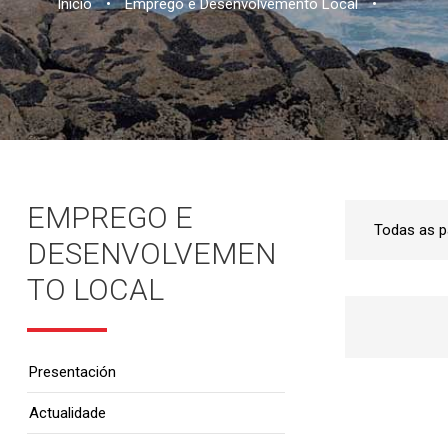
Inicio
•
Emprego e Desenvolvemento Local
•
EMPREGO E
DESENVOLVEMEN
TO LOCAL
Presentación
Actualidade