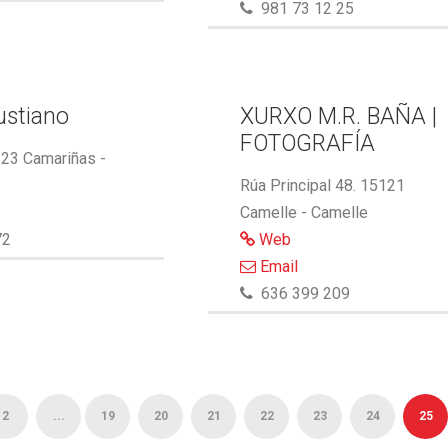
981 73 12 25
ustiano
XURXO M.R. BAÑA |
FOTOGRAFÍA
123 Camariñas -
Rúa Principal 48. 15121
Camelle - Camelle
72
Web
Email
636 399 209
2
...
19
20
21
22
23
24
25