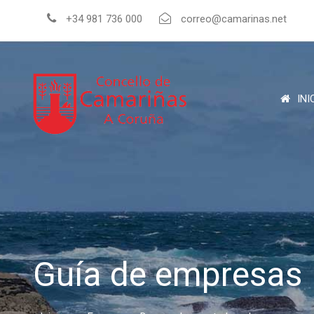
+34 981 736 000
correo@camarinas.net
INI
Guía de empresas