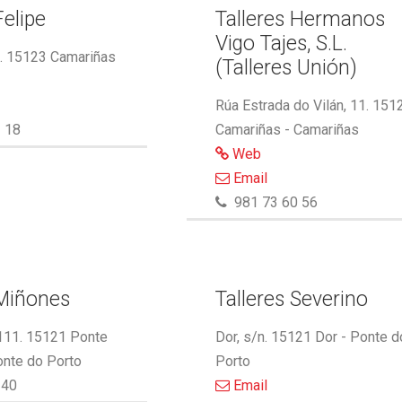
Felipe
Talleres Hermanos
Vigo Tajes, S.L.
2. 15123 Camariñas
(Talleres Unión)
Rúa Estrada do Vilán, 11. 151
 18
Camariñas - Camariñas
Web
Email
981 73 60 56
 Miñones
Talleres Severino
 111. 15121 Ponte
Dor, s/n. 15121 Dor - Ponte d
onte do Porto
Porto
340
Email