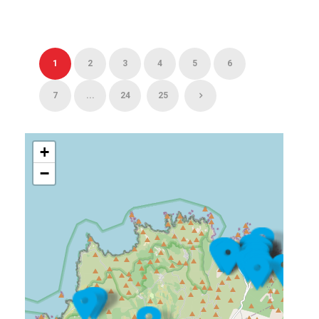
1
2
3
4
5
6
7
...
24
25
+
−