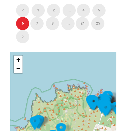
1
2
...
4
5
6
7
8
...
24
25
+
−