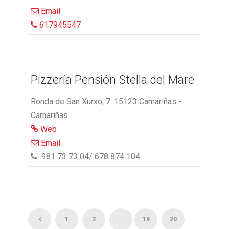
Email
617945547
Pizzería Pensión Stella del Mare
Ronda de San Xurxo, 7. 15123 Camariñas -
Camariñas
Web
Email
981 73 73 04/ 678 874 104
1
2
...
19
20