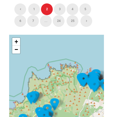
1
2
3
4
5
6
7
...
24
25
+
−