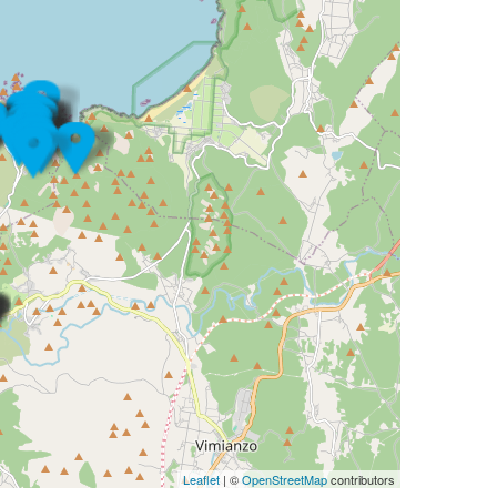
Leaflet
| ©
OpenStreetMap
contributors