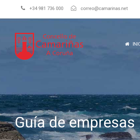
+34 981 736 000
correo@camarinas.net
INI
Guía de empresas