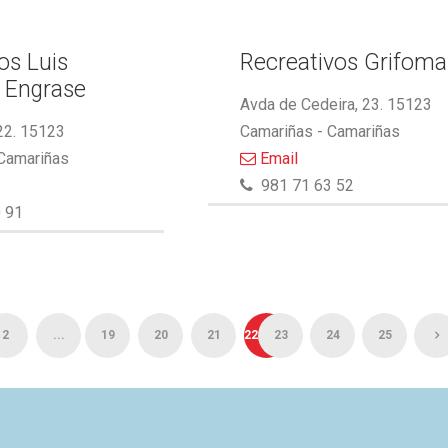
s Luis
Recreativos Grifoma
 Engrase
Avda de Cedeira, 23. 15123
22. 15123
Camariñas - Camariñas
 Camariñas
Email
981 71 63 52
 91
2
...
19
20
21
22
23
24
25