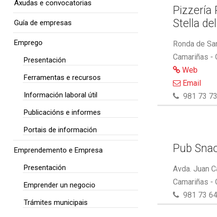
Axudas e convocatorias
Pizzería
Stella de
Guía de empresas
Emprego
Ronda de San
Camariñas -
Presentación
Web
Ferramentas e recursos
Email
Información laboral útil
981 73 73
Publicacións e informes
Portais de información
Pub Snac
Emprendemento e Empresa
Presentación
Avda. Juan C
Camariñas -
Emprender un negocio
981 73 64
Trámites municipais