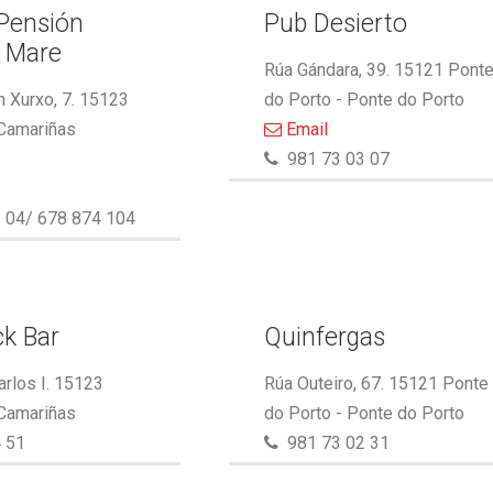
 Pensión
Pub Desierto
l Mare
Rúa Gándara, 39. 15121 Pont
 Xurxo, 7. 15123
do Porto - Ponte do Porto
 Camariñas
Email
981 73 03 07
 04/ 678 874 104
k Bar
Quinfergas
arlos I. 15123
Rúa Outeiro, 67. 15121 Ponte
 Camariñas
do Porto - Ponte do Porto
 51
981 73 02 31