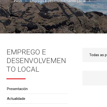
Inicio
•
Emprego e Desenvolvemento Local
•
EMPREGO E
DESENVOLVEMEN
TO LOCAL
Presentación
Actualidade