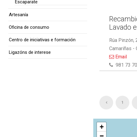
Escaparate
Artesanía
Recambio
Lavado e
Oficina de consumo
Centro de iniciativas e formación
Rúa Pinzón, 
Camariñas -
Ligazóns de interese
Email
981 73 70
1
+
−