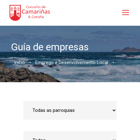
Guía de empresas
Inicio
•
Emprego e Desenvolvemento Local
•