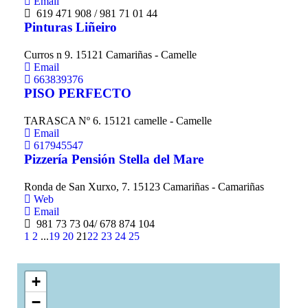
Email
619 471 908 / 981 71 01 44
Pinturas Liñeiro
Curros n 9. 15121 Camariñas - Camelle
Email
663839376
PISO PERFECTO
TARASCA Nº 6. 15121 camelle - Camelle
Email
617945547
Pizzería Pensión Stella del Mare
Ronda de San Xurxo, 7. 15123 Camariñas - Camariñas
Web
Email
981 73 73 04/ 678 874 104
1
2
...
19
20
21
22
23
24
25
+
−