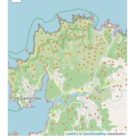
Leaflet
| ©
OpenStreetMap
contributors