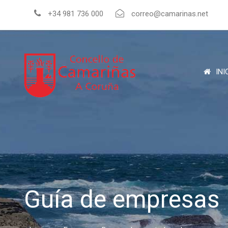
+34 981 736 000
correo@camarinas.net
INI
Guía de empresas