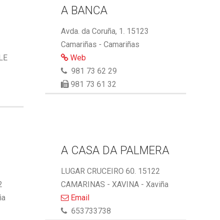
A BANCA
Avda. da Coruña, 1. 15123
Camariñas - Camariñas
LE
Web
981 73 62 29
981 73 61 32
A CASA DA PALMERA
LUGAR CRUCEIRO 60. 15122
2
CAMARINAS - XAVINA - Xaviña
ña
Email
653733738