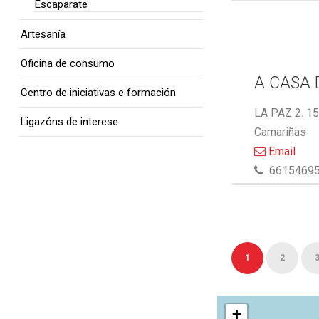
Escaparate
Artesanía
Oficina de consumo
A CASA 
Centro de iniciativas e formación
LA PAZ 2. 1
Ligazóns de interese
Camariñas
Email
6615469
1
2
+