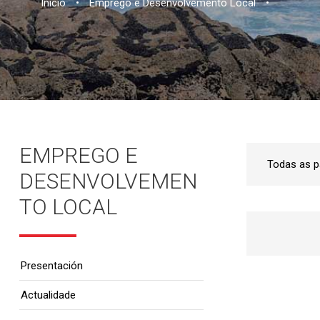
Inicio
•
Emprego e Desenvolvemento Local
•
EMPREGO E
DESENVOLVEMEN
TO LOCAL
Presentación
Actualidade