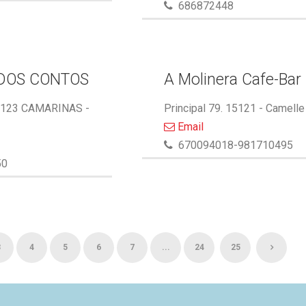
686872448
DOS CONTOS
A Molinera Cafe-Bar
5123 CAMARINAS -
Principal 79. 15121 - Camelle
Email
670094018-981710495
50
3
4
5
6
7
...
24
25