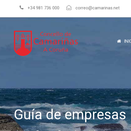
+34 981 736 000
correo@camarinas.net
INI
Guía de empresas