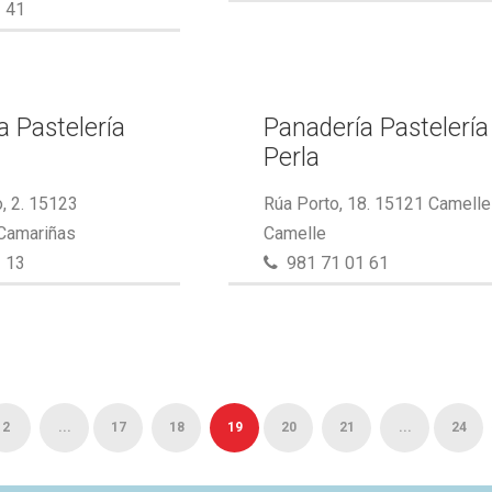
 41
a Pastelería
Panadería Pastelería
Perla
, 2. 15123
Rúa Porto, 18. 15121 Camelle
 Camariñas
Camelle
 13
981 71 01 61
2
...
17
18
19
20
21
...
24