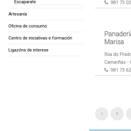
Escaparate
981 73 02
Artesanía
Oficina de consumo
Panaderí
Centro de iniciativas e formación
Marisa
Ligazóns de interese
Rúa do Prado
Camariñas -
981 73 62
1