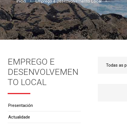
Inicio
•
Emprego e Desenvolvemento Local
•
EMPREGO E
DESENVOLVEMEN
TO LOCAL
Presentación
Actualidade