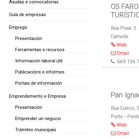
Axudas e convocatorias
OS FARO
TURÍSTI
Guía de empresas
Emprego
Rúa Praia. 3.
Camelle
Presentación
Web
Ferramentas e recursos
Email
Información laboral útil
669 136 7
Publicacións e informes
Portais de información
Pan Ignac
Emprendemento e Empresa
Presentación
Rúa Curros, 
Porto - Pont
Emprender un negocio
Web
Trámites municipais
Email