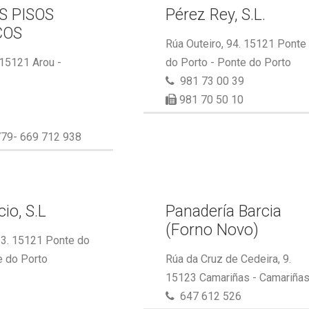
S PISOS
Pérez Rey, S.L.
COS
Rúa Outeiro, 94. 15121 Ponte
 15121 Arou -
do Porto - Ponte do Porto
981 73 00 39
981 70 50 10
79- 669 712 938
io, S.L
Panadería Barcia
(Forno Novo)
53. 15121 Ponte do
e do Porto
Rúa da Cruz de Cedeira, 9.
15123 Camariñas - Camariña
647 612 526