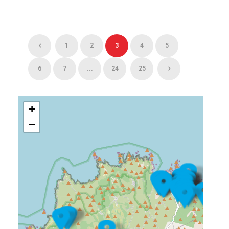
1
2
3
4
5
6
7
...
24
25
+
−