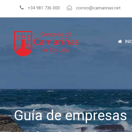
+34 981 736 000
correo@camarinas.net
INI
Guía de empresas