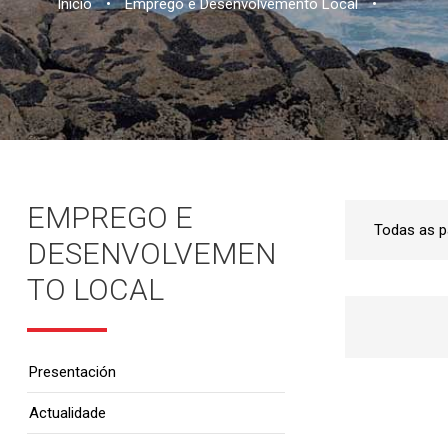
Inicio
•
Emprego e Desenvolvemento Local
•
EMPREGO E
DESENVOLVEMEN
TO LOCAL
Presentación
Actualidade