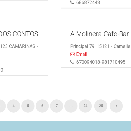
686872448
DOS CONTOS
A Molinera Cafe-Bar
5123 CAMARINAS -
Principal 79. 15121 - Camelle
Email
670094018-981710495
50
3
4
5
6
7
...
24
25