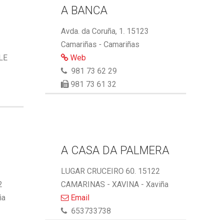
A BANCA
Avda. da Coruña, 1. 15123
Camariñas - Camariñas
LE
Web
981 73 62 29
981 73 61 32
A CASA DA PALMERA
LUGAR CRUCEIRO 60. 15122
2
CAMARINAS - XAVINA - Xaviña
ña
Email
653733738