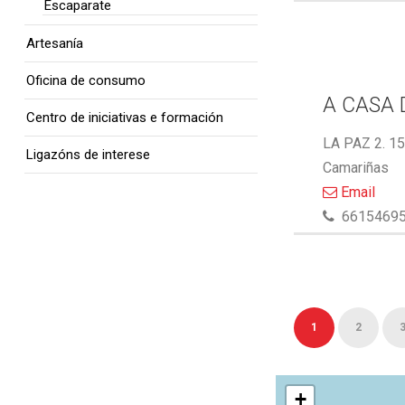
Escaparate
Artesanía
Oficina de consumo
A CASA 
Centro de iniciativas e formación
LA PAZ 2. 1
Ligazóns de interese
Camariñas
Email
6615469
1
2
+