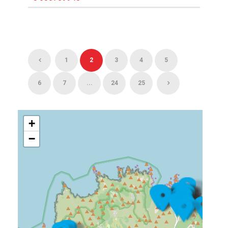
1
2
3
4
5
6
7
...
24
25
+
−