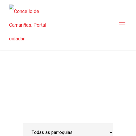
Guía de empresas
Inicio
•
Emprego e Desenvolvemento Local
•