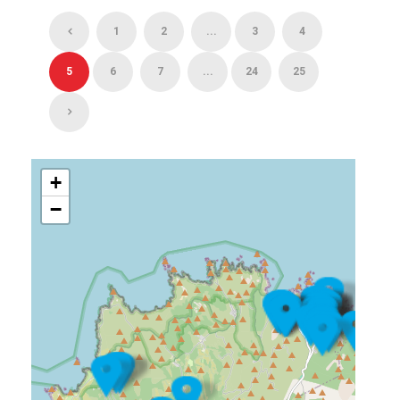
1
2
...
3
4
5
6
7
...
24
25
+
−