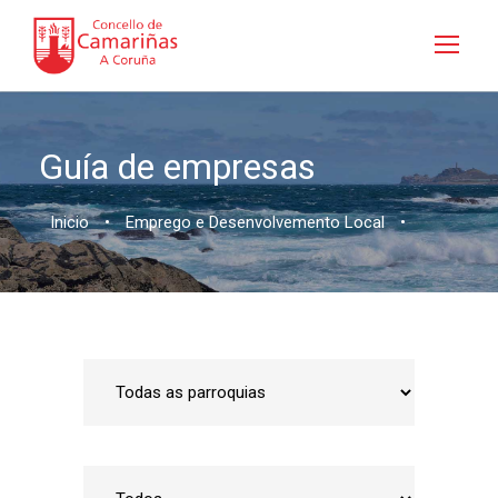
Guía de empresas
Inicio
•
Emprego e Desenvolvemento Local
•