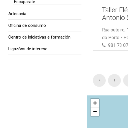
Escaparate
Taller El
Artesanía
Antonio 
Oficina de consumo
Rúa outeiro,
Centro de iniciativas e formación
do Porto - P
981 73 07
Ligazóns de interese
1
+
−