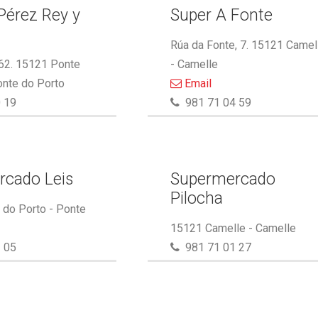
Pérez Rey y
Super A Fonte
.
Rúa da Fonte, 7. 15121 Camel
 62. 15121 Ponte
- Camelle
onte do Porto
Email
 19
981 71 04 59
rcado Leis
Supermercado
Pilocha
do Porto - Ponte
15121 Camelle - Camelle
 05
981 71 01 27