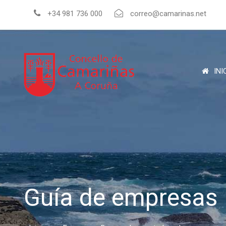
+34 981 736 000
correo@camarinas.net
INI
Guía de empresas