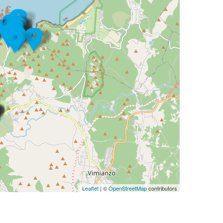
Leaflet
| ©
OpenStreetMap
contributors