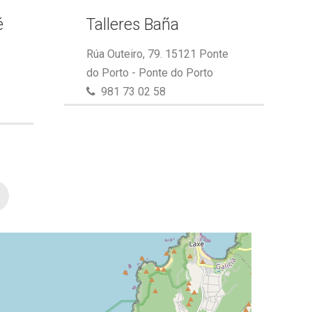
é
Talleres Baña
Rúa Outeiro, 79. 15121 Ponte
e
do Porto - Ponte do Porto
981 73 02 58