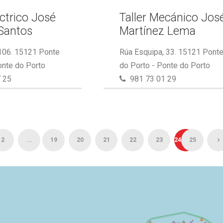
éctrico José
Taller Mecánico Jos
Santos
Martínez Lema
 106. 15121 Ponte
Rúa Esquipa, 33. 15121 Pont
onte do Porto
do Porto - Ponte do Porto
 25
981 73 01 29
2
...
19
20
21
22
23
24
25