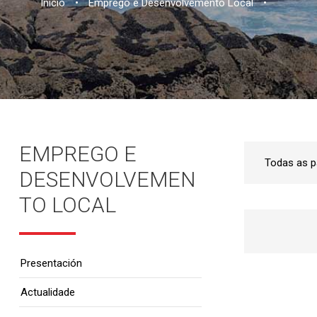
Inicio
•
Emprego e Desenvolvemento Local
•
EMPREGO E
DESENVOLVEMEN
TO LOCAL
Presentación
Actualidade