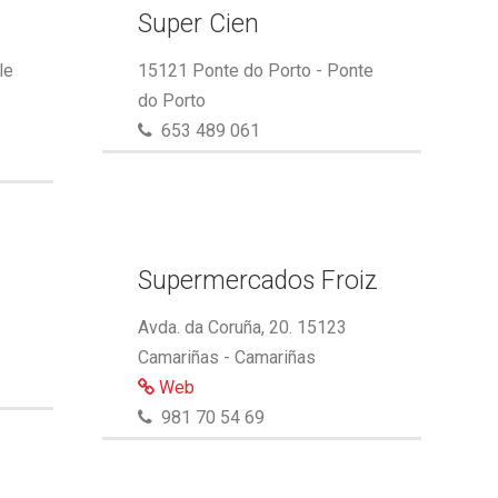
Super Cien
le
15121 Ponte do Porto - Ponte
do Porto
653 489 061
Supermercados Froiz
Avda. da Coruña, 20. 15123
Camariñas - Camariñas
Web
981 70 54 69