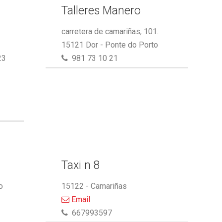
Talleres Manero
carretera de camariñas, 101.
15121 Dor - Ponte do Porto
23
981 73 10 21
Taxi n 8
o
15122 - Camariñas
Email
667993597