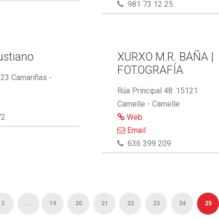
981 73 12 25
ustiano
XURXO M.R. BAÑA |
FOTOGRAFÍA
123 Camariñas -
Rúa Principal 48. 15121
Camelle - Camelle
72
Web
Email
636 399 209
2
...
19
20
21
22
23
24
25