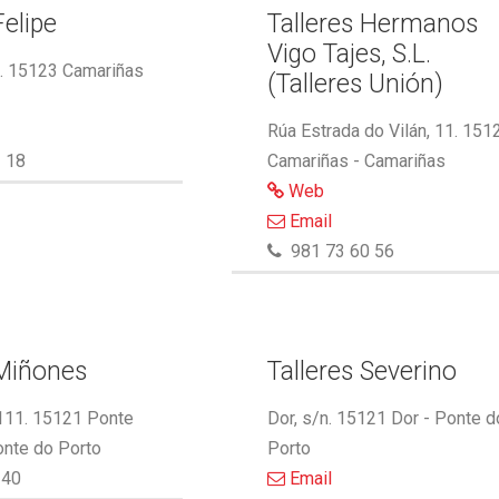
Felipe
Talleres Hermanos
Vigo Tajes, S.L.
2. 15123 Camariñas
(Talleres Unión)
Rúa Estrada do Vilán, 11. 151
 18
Camariñas - Camariñas
Web
Email
981 73 60 56
 Miñones
Talleres Severino
 111. 15121 Ponte
Dor, s/n. 15121 Dor - Ponte d
onte do Porto
Porto
340
Email