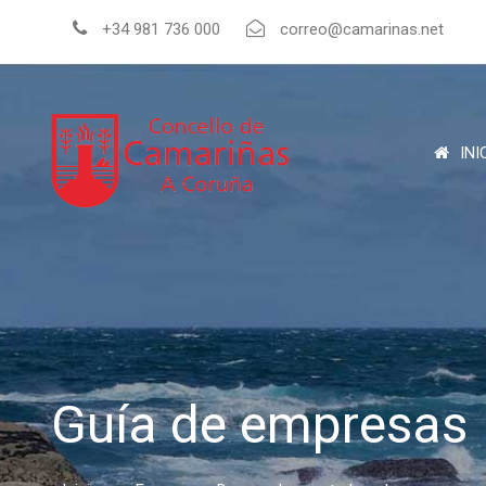
+34 981 736 000
correo@camarinas.net
INI
Guía de empresas