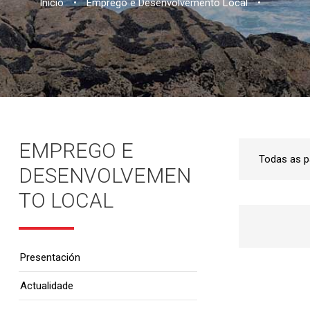
Inicio
•
Emprego e Desenvolvemento Local
•
EMPREGO E
DESENVOLVEMEN
TO LOCAL
Presentación
Actualidade