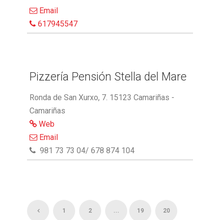
Email
617945547
Pizzería Pensión Stella del Mare
Ronda de San Xurxo, 7. 15123 Camariñas -
Camariñas
Web
Email
981 73 73 04/ 678 874 104
1
2
...
19
20