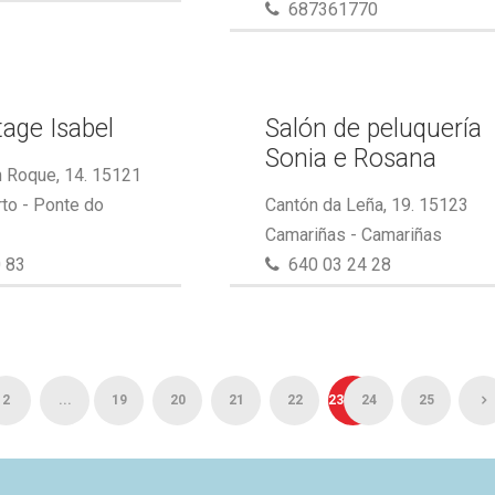
687361770
tage Isabel
Salón de peluquería
Sonia e Rosana
 Roque, 14. 15121
to - Ponte do
Cantón da Leña, 19. 15123
Camariñas - Camariñas
 83
640 03 24 28
2
...
19
20
21
22
23
24
25