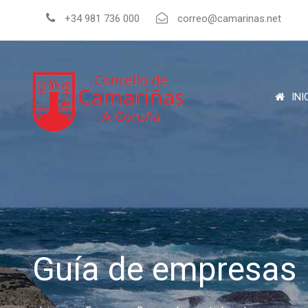
+34 981 736 000
correo@camarinas.net
INI
Guía de empresas