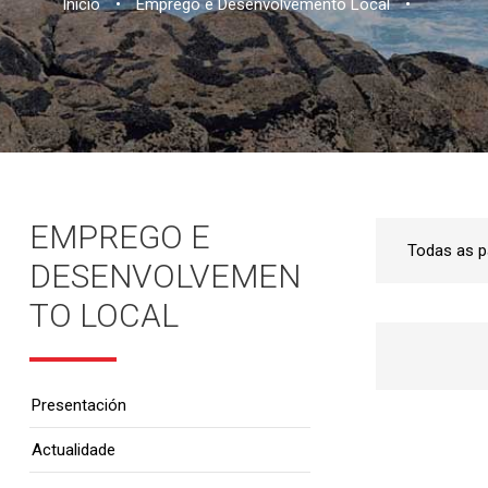
Inicio
•
Emprego e Desenvolvemento Local
•
EMPREGO E
DESENVOLVEMEN
TO LOCAL
Presentación
Actualidade