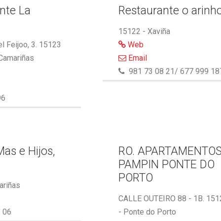
nte La
Restaurante o arinh
15122 - Xaviña
l Feijoo, 3. 15123
Web
 Camariñas
Email
981 73 08 21/ 677 999 18
96
as e Hijos,
RO. APARTAMENTO
PAMPIN PONTE DO
PORTO
ariñas
CALLE OUTEIRO 88 - 1B. 151
 06
- Ponte do Porto