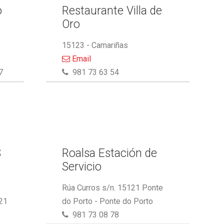
o
Restaurante Villa de
Oro
15123 - Camariñas
Email
7
981 73 63 54
S
Roalsa Estación de
Servicio
Rúa Curros s/n. 15121 Ponte
21
do Porto - Ponte do Porto
981 73 08 78