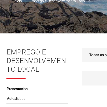
Inicio
•
Emprego e Desenvolvemento Local
•
EMPREGO E
DESENVOLVEMEN
TO LOCAL
Presentación
Actualidade