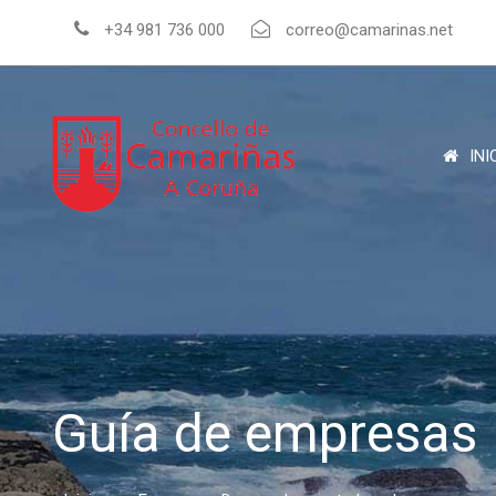
+34 981 736 000
correo@camarinas.net
INI
Guía de empresas