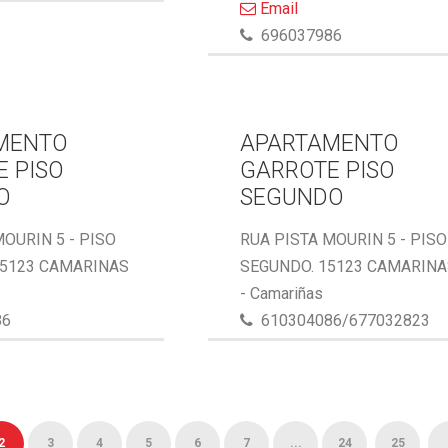
Email
696037986
MENTO
APARTAMENTO
 PISO
GARROTE PISO
O
SEGUNDO
MOURIN 5 - PISO
RUA PISTA MOURIN 5 - PISO
15123 CAMARINAS
SEGUNDO. 15123 CAMARIN
- Camariñas
86
610304086/677032823
2
3
4
5
6
7
...
24
25