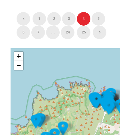
1
2
3
4
5
6
7
...
24
25
+
−