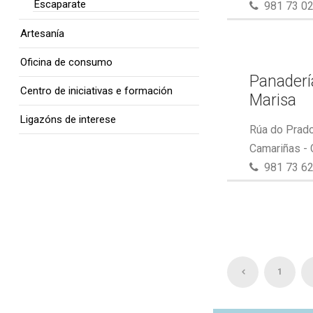
Escaparate
981 73 02
Artesanía
Oficina de consumo
Panaderí
Centro de iniciativas e formación
Marisa
Ligazóns de interese
Rúa do Prado
Camariñas -
981 73 62
1