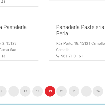
 41
a Pastelería
Panadería Pastelería
Perla
, 2. 15123
Rúa Porto, 18. 15121 Camelle
 Camariñas
Camelle
 13
981 71 01 61
2
...
17
18
19
20
21
...
24