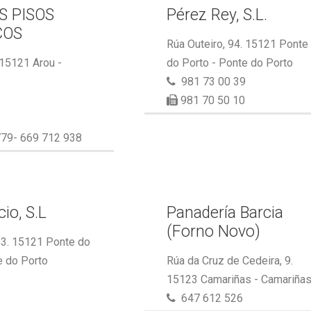
S PISOS
Pérez Rey, S.L.
COS
Rúa Outeiro, 94. 15121 Ponte
 15121 Arou -
do Porto - Ponte do Porto
981 73 00 39
981 70 50 10
79- 669 712 938
io, S.L
Panadería Barcia
(Forno Novo)
53. 15121 Ponte do
e do Porto
Rúa da Cruz de Cedeira, 9.
15123 Camariñas - Camariña
647 612 526