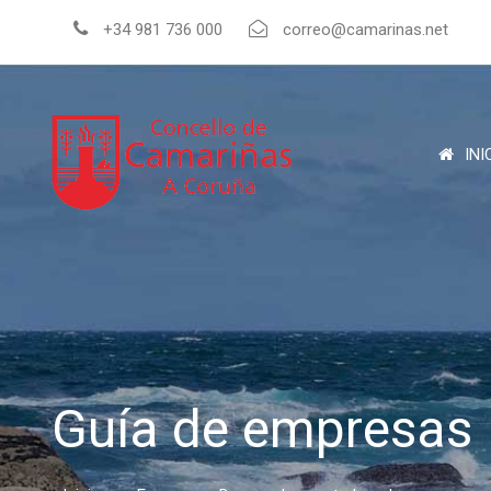
+34 981 736 000
correo@camarinas.net
INI
Guía de empresas