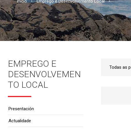
Inicio
•
Emprego e Desenvolvemento Local
•
EMPREGO E
DESENVOLVEMEN
TO LOCAL
Presentación
Actualidade