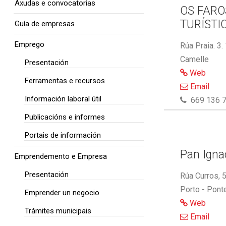
Axudas e convocatorias
OS FARO
TURÍSTI
Guía de empresas
Emprego
Rúa Praia. 3.
Camelle
Presentación
Web
Ferramentas e recursos
Email
Información laboral útil
669 136 7
Publicacións e informes
Portais de información
Pan Ignac
Emprendemento e Empresa
Presentación
Rúa Curros, 
Porto - Pont
Emprender un negocio
Web
Trámites municipais
Email