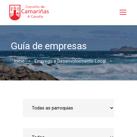
Guía de empresas
Inicio
•
Emprego e Desenvolvemento Local
•