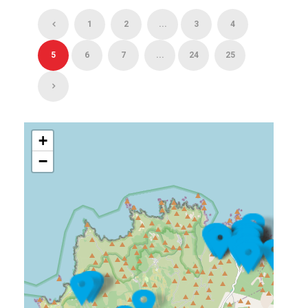
1
2
...
3
4
5
6
7
...
24
25
+
−