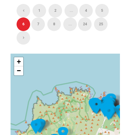
1
2
...
4
5
6
7
8
...
24
25
+
−