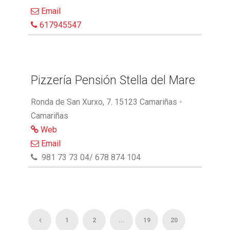
Email
617945547
Pizzería Pensión Stella del Mare
Ronda de San Xurxo, 7. 15123 Camariñas -
Camariñas
Web
Email
981 73 73 04/ 678 874 104
1
2
...
19
20