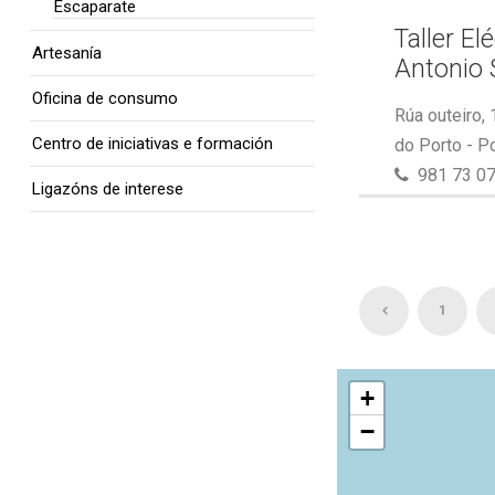
Escaparate
Taller El
Artesanía
Antonio 
Oficina de consumo
Rúa outeiro,
Centro de iniciativas e formación
do Porto - P
981 73 07
Ligazóns de interese
1
+
−