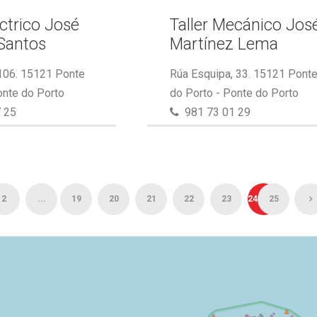
éctrico José
Taller Mecánico Jos
Santos
Martínez Lema
 106. 15121 Ponte
Rúa Esquipa, 33. 15121 Pont
onte do Porto
do Porto - Ponte do Porto
 25
981 73 01 29
2
...
19
20
21
22
23
24
25