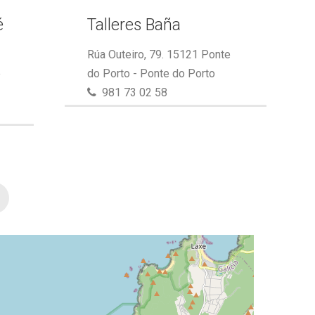
é
Talleres Baña
Rúa Outeiro, 79. 15121 Ponte
e
do Porto - Ponte do Porto
981 73 02 58