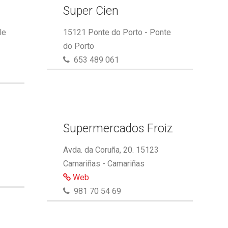
Super Cien
le
15121 Ponte do Porto - Ponte
do Porto
653 489 061
Supermercados Froiz
Avda. da Coruña, 20. 15123
Camariñas - Camariñas
Web
981 70 54 69