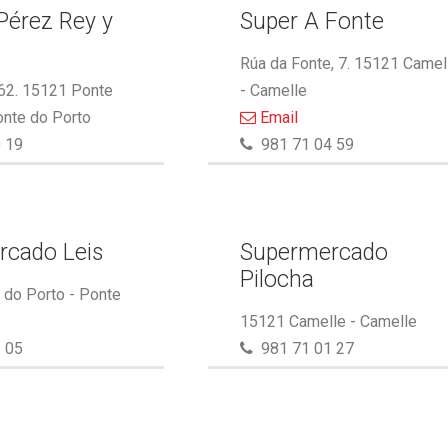
Pérez Rey y
Super A Fonte
.
Rúa da Fonte, 7. 15121 Camel
 62. 15121 Ponte
- Camelle
onte do Porto
Email
 19
981 71 04 59
rcado Leis
Supermercado
Pilocha
do Porto - Ponte
15121 Camelle - Camelle
 05
981 71 01 27