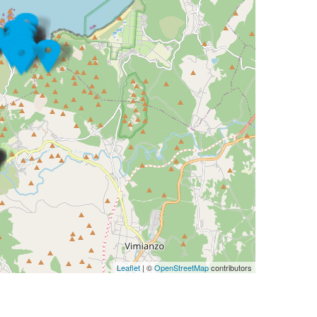
Leaflet
| ©
OpenStreetMap
contributors