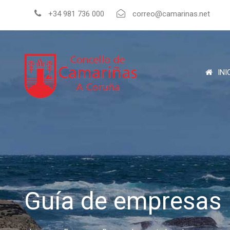
+34 981 736 000
correo@camarinas.net
INI
Guía de empresas