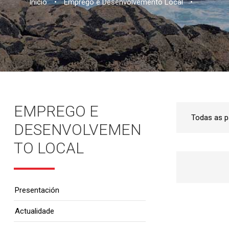
Inicio
•
Emprego e Desenvolvemento Local
•
EMPREGO E
DESENVOLVEMEN
TO LOCAL
Presentación
Actualidade