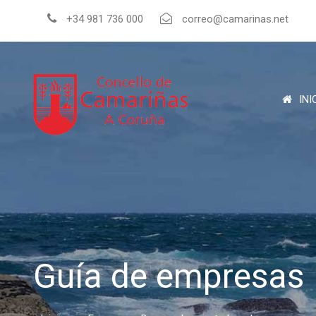
+34 981 736 000
correo@camarinas.net
INI
Guía de empresas