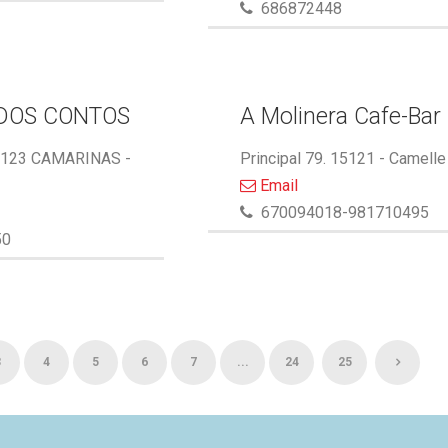
686872448
DOS CONTOS
A Molinera Cafe-Bar
5123 CAMARINAS -
Principal 79. 15121 - Camelle
Email
670094018-981710495
50
3
4
5
6
7
...
24
25