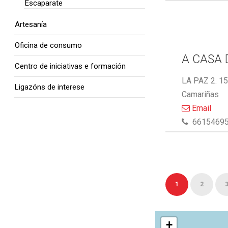
Escaparate
Artesanía
Oficina de consumo
A CASA 
Centro de iniciativas e formación
LA PAZ 2. 1
Ligazóns de interese
Camariñas
Email
6615469
1
2
+