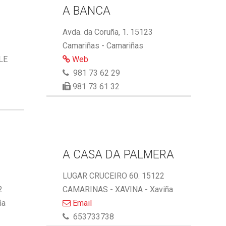
A BANCA
Avda. da Coruña, 1. 15123
Camariñas - Camariñas
LE
Web
981 73 62 29
981 73 61 32
A CASA DA PALMERA
LUGAR CRUCEIRO 60. 15122
2
CAMARINAS - XAVINA - Xaviña
ña
Email
653733738