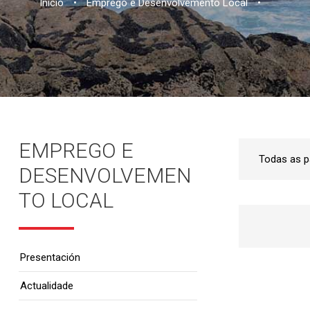
Inicio
•
Emprego e Desenvolvemento Local
•
EMPREGO E
DESENVOLVEMEN
TO LOCAL
Presentación
Actualidade