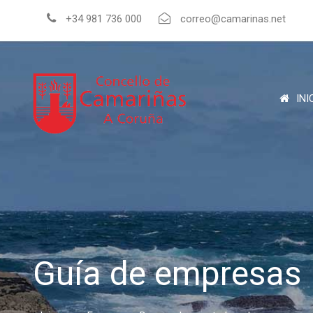
+34 981 736 000
correo@camarinas.net
INI
Guía de empresas