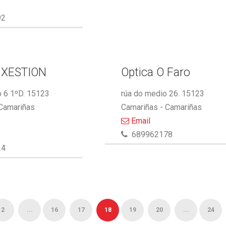
92
 XESTION
Optica O Faro
 6 1ºD. 15123
rúa do medio 26. 15123
 Camariñas
Camariñas - Camariñas
Email
689962178
24
2
...
16
17
18
19
20
...
24