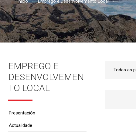
Inicio
•
Emprego e Desenvolvemento Local
•
EMPREGO E
DESENVOLVEMEN
TO LOCAL
Presentación
Actualidade