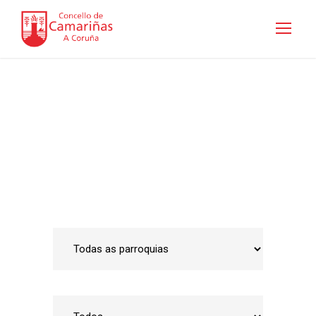
Guía de empresas
Inicio
•
Emprego e Desenvolvemento Local
•