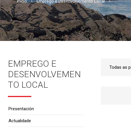
Inicio
•
Emprego e Desenvolvemento Local
•
EMPREGO E
DESENVOLVEMEN
TO LOCAL
Presentación
Actualidade