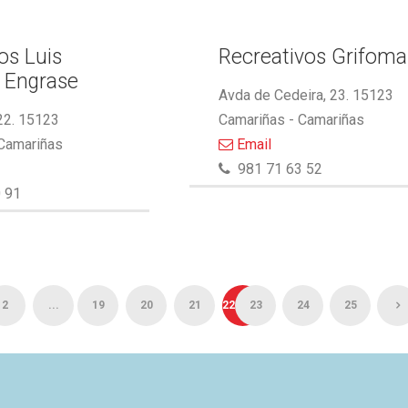
s Luis
Recreativos Grifoma
 Engrase
Avda de Cedeira, 23. 15123
22. 15123
Camariñas - Camariñas
 Camariñas
Email
981 71 63 52
 91
2
...
19
20
21
22
23
24
25