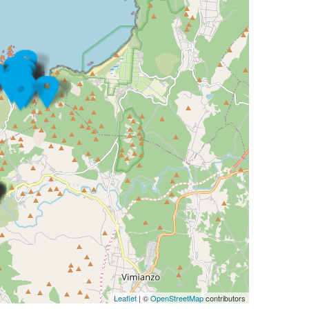
Leaflet
| ©
OpenStreetMap
contributors