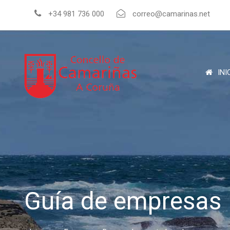
+34 981 736 000
correo@camarinas.net
INI
Guía de empresas