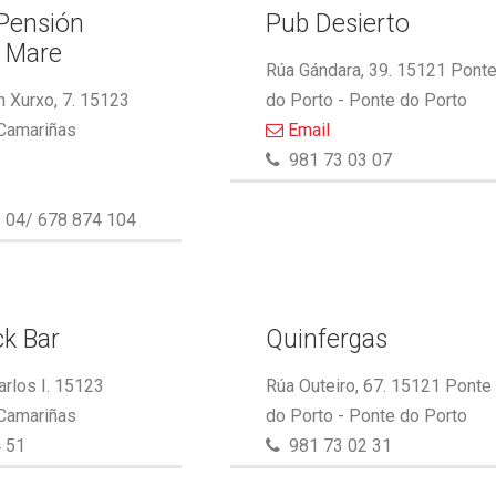
 Pensión
Pub Desierto
l Mare
Rúa Gándara, 39. 15121 Pont
 Xurxo, 7. 15123
do Porto - Ponte do Porto
 Camariñas
Email
981 73 03 07
 04/ 678 874 104
k Bar
Quinfergas
arlos I. 15123
Rúa Outeiro, 67. 15121 Ponte
 Camariñas
do Porto - Ponte do Porto
 51
981 73 02 31