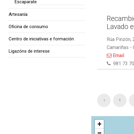
Escaparate
Artesanía
Recambio
Lavado e
Oficina de consumo
Centro de iniciativas e formación
Rúa Pinzón, 
Camariñas -
Ligazóns de interese
Email
981 73 70
1
+
−