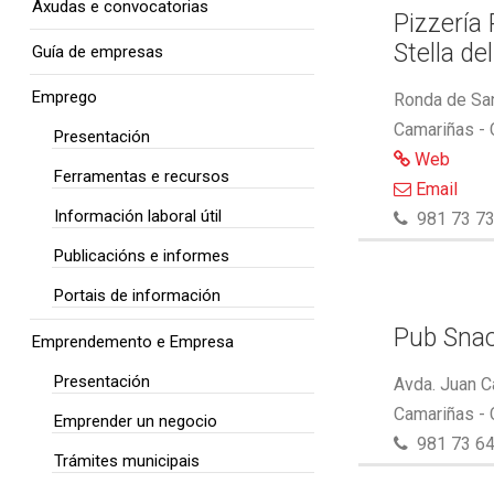
Axudas e convocatorias
Pizzería
Stella de
Guía de empresas
Emprego
Ronda de San
Camariñas -
Presentación
Web
Ferramentas e recursos
Email
Información laboral útil
981 73 73
Publicacións e informes
Portais de información
Pub Snac
Emprendemento e Empresa
Presentación
Avda. Juan C
Camariñas -
Emprender un negocio
981 73 64
Trámites municipais