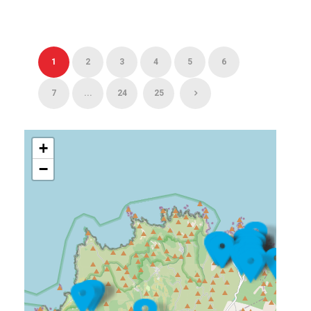
1
2
3
4
5
6
7
...
24
25
+
−