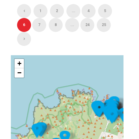
1
2
...
4
5
6
7
8
...
24
25
+
−