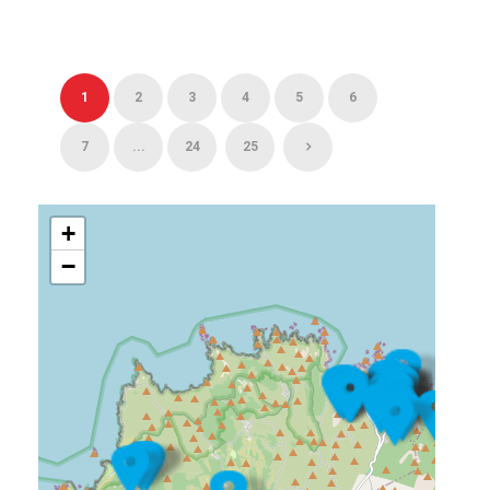
1
2
3
4
5
6
7
...
24
25
+
−