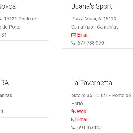
Novoa
Juana's Sport
 4. 15121 Ponte do
Praza Maior, 6. 15123
e do Porto
Camariñas - Camariñas
 31
Email
677 788 970
ORA
La Tavernetta
ariñas
outeiro 35. 15121 - Ponte do
Porto
64
Web
Email
691163440