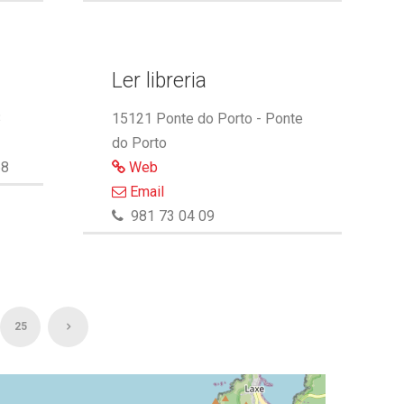
Ler libreria
3
15121 Ponte do Porto - Ponte
do Porto
68
Web
Email
981 73 04 09
25