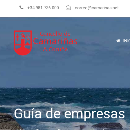
+34 981 736 000
correo@camarinas.net
INI
Guía de empresas