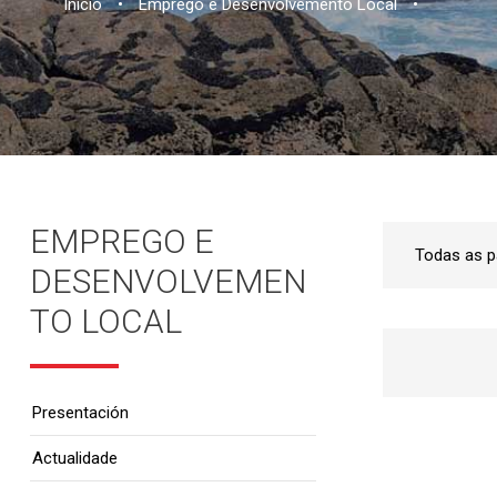
Inicio
•
Emprego e Desenvolvemento Local
•
EMPREGO E
DESENVOLVEMEN
TO LOCAL
Presentación
Actualidade