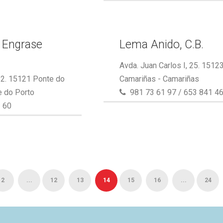
 Engrase
Lema Anido, C.B.
Avda. Juan Carlos I, 25. 1512
82. 15121 Ponte do
Camariñas - Camariñas
e do Porto
981 73 61 97 / 653 841 4
 60
2
...
12
13
14
15
16
...
24