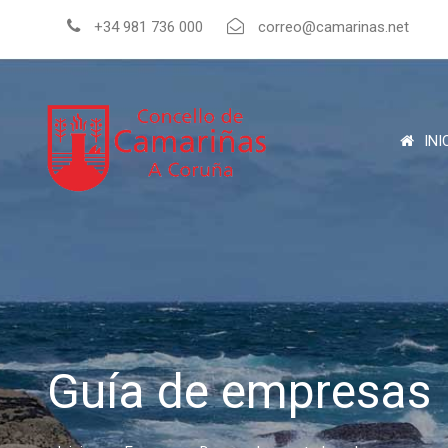
+34 981 736 000
correo@camarinas.net
INI
Guía de empresas