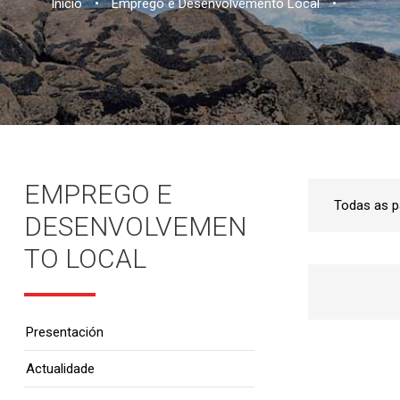
Inicio
•
Emprego e Desenvolvemento Local
•
EMPREGO E
DESENVOLVEMEN
TO LOCAL
Presentación
Actualidade