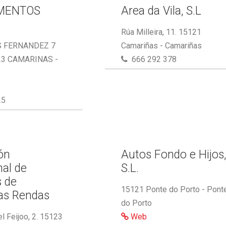
MENTOS
Area da Vila, S.L
Rúa Milleira, 11. 15121
S FERNANDEZ 7
Camariñas - Camariñas
23 CAMARINAS -
666 292 378
25
ón
Autos Fondo e Hijos
nal de
S.L.
s de
15121 Ponte do Porto - Pont
as Rendas
do Porto
l Feijoo, 2. 15123
Web