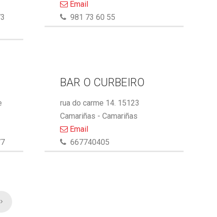
Email
73
981 73 60 55
BAR O CURBEIRO
e
rua do carme 14. 15123
Camariñas - Camariñas
Email
77
667740405