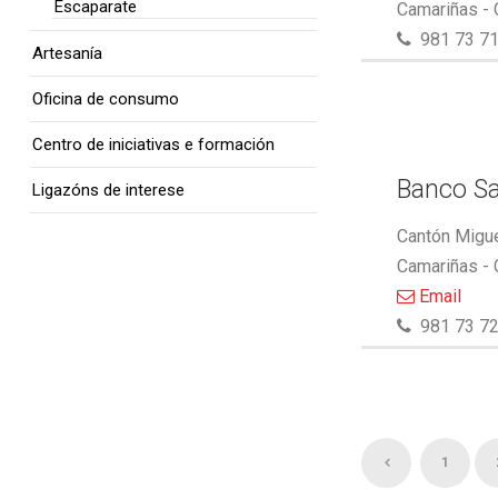
Escaparate
Camariñas -
981 73 71
Artesanía
Oficina de consumo
Centro de iniciativas e formación
Banco S
Ligazóns de interese
Cantón Migue
Camariñas -
Email
981 73 72
1