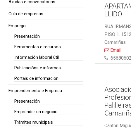
Axudas e convocatorias
APARTA
LLIDO
Guía de empresas
Emprego
RUA IRMAN
PISO 1. 151
Presentación
Camariñas
Ferramentas e recursos
Email
Información laboral útil
6568060
Publicacións e informes
Portais de información
Asociaci
Emprendemento e Empresa
Profesio
Presentación
Palilleira
Emprender un negocio
Camariñ
Trámites municipais
Cantón Migue