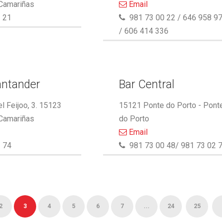
 Camariñas
Email
 21
981 73 00 22 / 646 958 9
/ 606 414 336
antander
Bar Central
l Feijoo, 3. 15123
15121 Ponte do Porto - Pont
 Camariñas
do Porto
Email
 74
981 73 00 48/ 981 73 02 
2
3
4
5
6
7
...
24
25