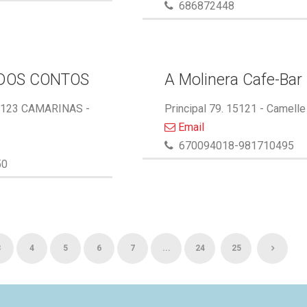
686872448
DOS CONTOS
A Molinera Cafe-Bar
5123 CAMARINAS -
Principal 79. 15121 - Camelle
Email
670094018-981710495
50
3
4
5
6
7
...
24
25