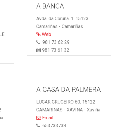
A BANCA
Avda. da Coruña, 1. 15123
Camariñas - Camariñas
LE
Web
981 73 62 29
981 73 61 32
A CASA DA PALMERA
LUGAR CRUCEIRO 60. 15122
2
CAMARINAS - XAVINA - Xaviña
ña
Email
653733738