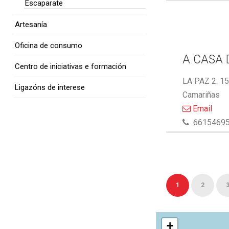
Escaparate
Artesanía
Oficina de consumo
A CASA 
Centro de iniciativas e formación
LA PAZ 2. 1
Ligazóns de interese
Camariñas
Email
6615469
1
2
+