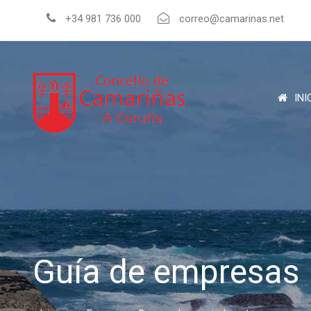
+34 981 736 000
correo@camarinas.net
INI
Guía de empresas