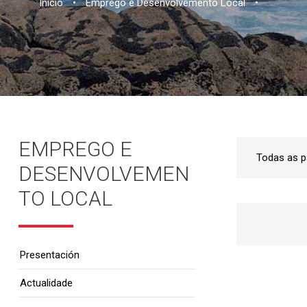
Inicio
•
Emprego e Desenvolvemento Local
•
EMPREGO E
DESENVOLVEMEN
TO LOCAL
Presentación
Actualidade