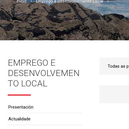
Inicio
•
Emprego e Desenvolvemento Local
•
EMPREGO E
DESENVOLVEMEN
TO LOCAL
Presentación
Actualidade