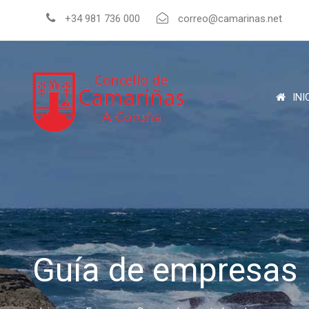
+34 981 736 000
correo@camarinas.net
INI
Guía de empresas