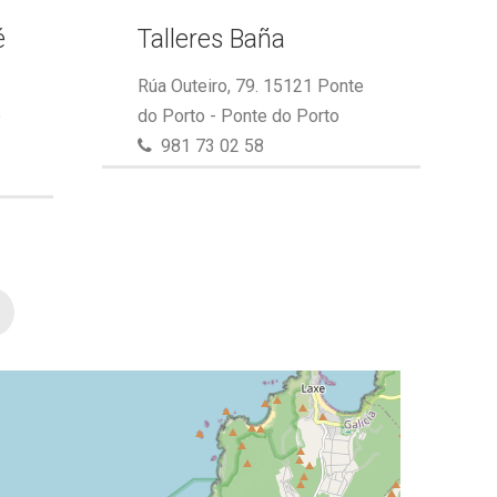
é
Talleres Baña
Rúa Outeiro, 79. 15121 Ponte
e
do Porto - Ponte do Porto
981 73 02 58