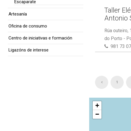
Escaparate
Taller El
Artesanía
Antonio 
Oficina de consumo
Rúa outeiro,
Centro de iniciativas e formación
do Porto - P
981 73 07
Ligazóns de interese
1
+
−