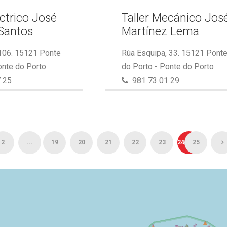
éctrico José
Taller Mecánico Jos
Santos
Martínez Lema
 106. 15121 Ponte
Rúa Esquipa, 33. 15121 Pont
onte do Porto
do Porto - Ponte do Porto
 25
981 73 01 29
2
...
19
20
21
22
23
24
25