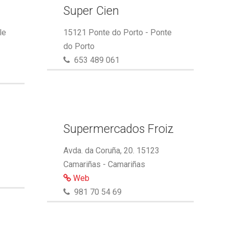
Super Cien
le
15121 Ponte do Porto - Ponte
do Porto
653 489 061
Supermercados Froiz
Avda. da Coruña, 20. 15123
Camariñas - Camariñas
Web
981 70 54 69