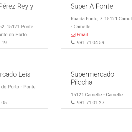
Pérez Rey y
Super A Fonte
.
Rúa da Fonte, 7. 15121 Camel
 62. 15121 Ponte
- Camelle
onte do Porto
Email
 19
981 71 04 59
rcado Leis
Supermercado
Pilocha
do Porto - Ponte
15121 Camelle - Camelle
 05
981 71 01 27