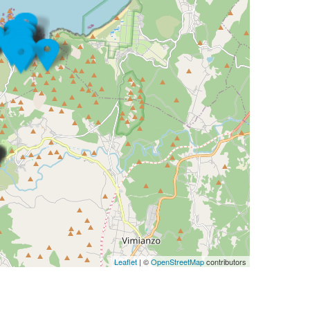
Leaflet
| ©
OpenStreetMap
contributors