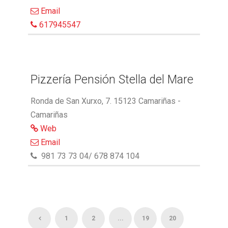
Email
617945547
Pizzería Pensión Stella del Mare
Ronda de San Xurxo, 7. 15123 Camariñas -
Camariñas
Web
Email
981 73 73 04/ 678 874 104
1
2
...
19
20