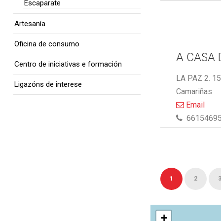
Escaparate
Artesanía
Oficina de consumo
A CASA 
Centro de iniciativas e formación
LA PAZ 2. 1
Ligazóns de interese
Camariñas
Email
6615469
1
2
+