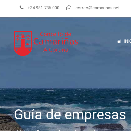
+34 981 736 000
correo@camarinas.net
INI
Guía de empresas