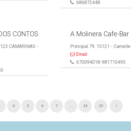
686872448
DOS CONTOS
A Molinera Cafe-Bar
5123 CAMARINAS -
Principal 79. 15121 - Camelle
Email
670094018-981710495
50
3
4
5
6
7
...
24
25