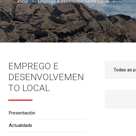
Inicio
•
Emprego e Desenvolvemento Local
•
EMPREGO E
DESENVOLVEMEN
TO LOCAL
Presentación
Actualidade