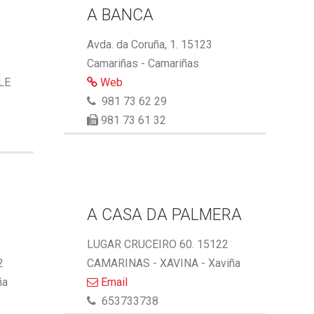
A BANCA
Avda. da Coruña, 1. 15123
Camariñas - Camariñas
LE
Web
981 73 62 29
981 73 61 32
A CASA DA PALMERA
LUGAR CRUCEIRO 60. 15122
2
CAMARINAS - XAVINA - Xaviña
ña
Email
653733738