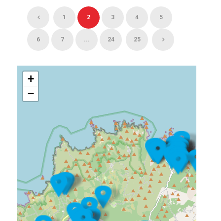
1
2
3
4
5
6
7
...
24
25
+
−