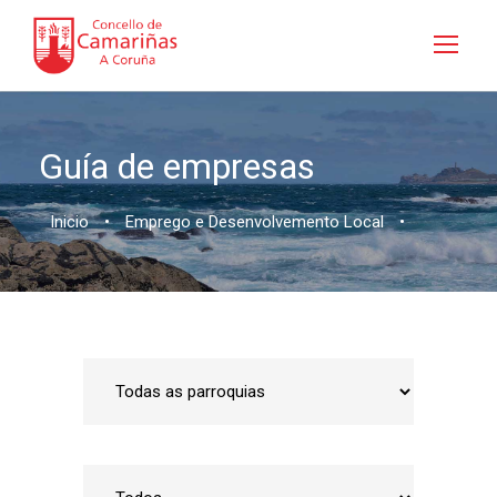
Guía de empresas
Inicio
•
Emprego e Desenvolvemento Local
•