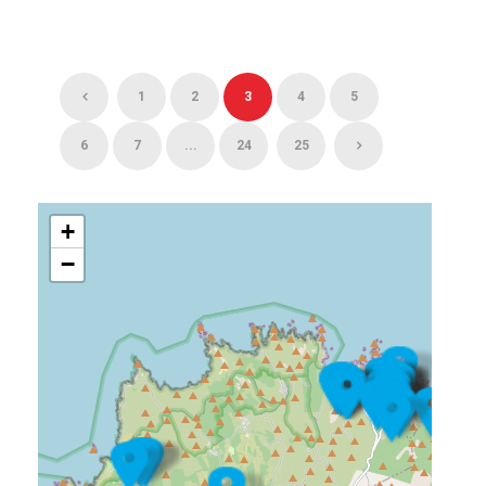
1
2
3
4
5
6
7
...
24
25
+
−