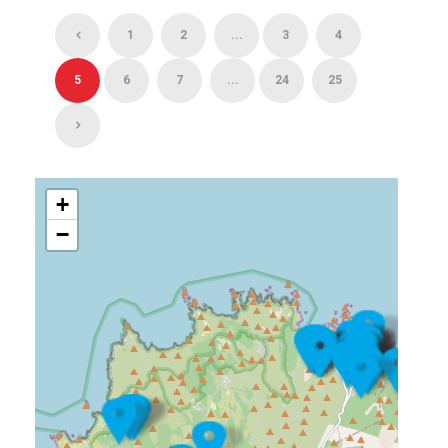
1
2
...
3
4
5
6
7
...
24
25
+
−