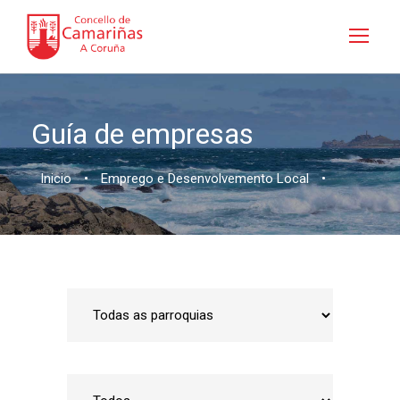
Guía de empresas
Inicio
•
Emprego e Desenvolvemento Local
•