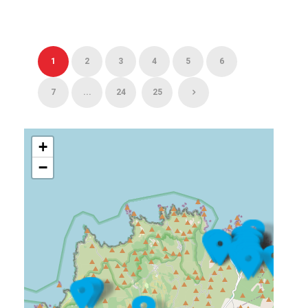
1
2
3
4
5
6
7
...
24
25
+
−