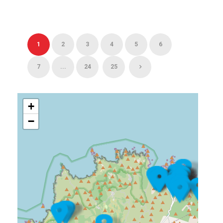
1
2
3
4
5
6
7
...
24
25
+
−