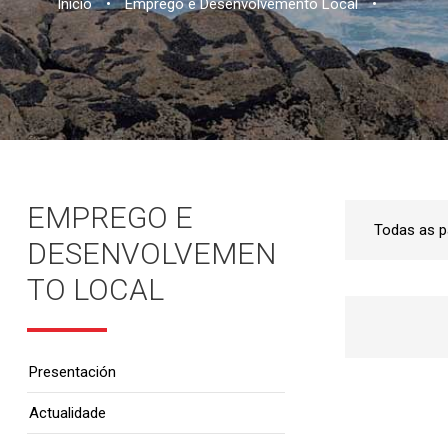
Inicio
•
Emprego e Desenvolvemento Local
•
EMPREGO E
DESENVOLVEMEN
TO LOCAL
Presentación
Actualidade