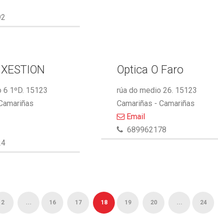
92
 XESTION
Optica O Faro
 6 1ºD. 15123
rúa do medio 26. 15123
 Camariñas
Camariñas - Camariñas
Email
689962178
24
2
...
16
17
18
19
20
...
24