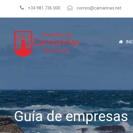
+34 981 736 000
correo@camarinas.net
INI
Guía de empresas